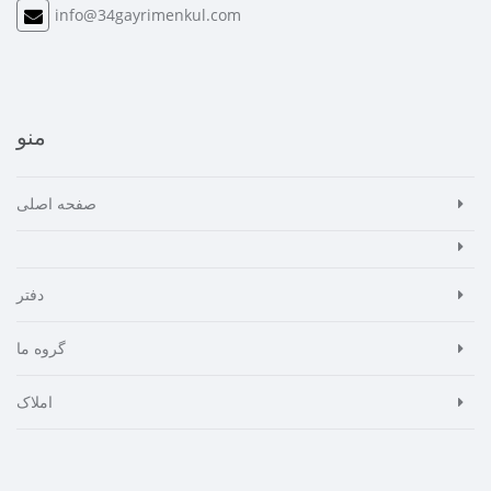
info@34gayrimenkul.com
منو
صفحه اصلی
دفتر
گروه ما
املاک