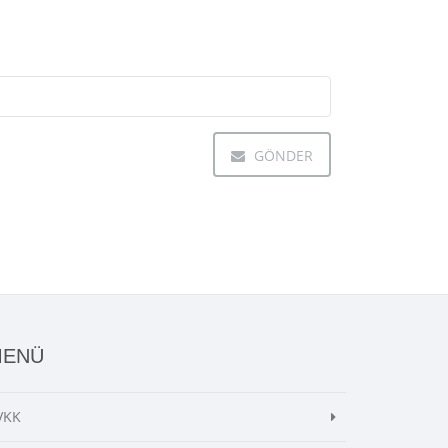
GÖNDER
MENÜ
VKK